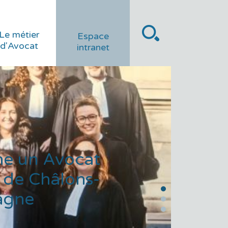
Le métier
Espace
d'Avocat
intranet
he un Avocat
 de Châlons-
agne