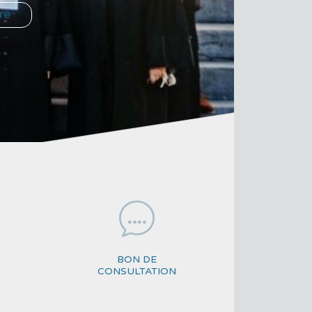
re
BON DE
CONSULTATION