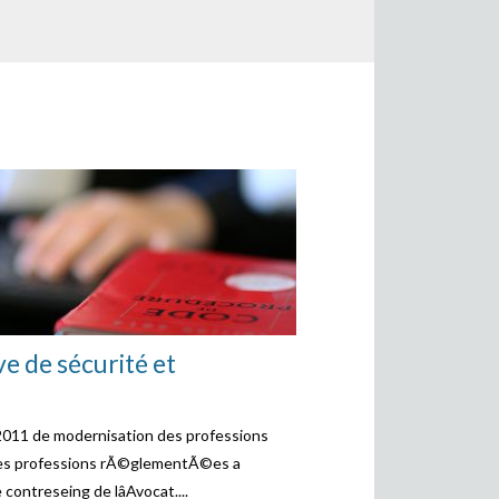
ve de sécurité et
2011 de modernisation des professions
aines professions rÃ©glementÃ©es a
contreseing de lâAvocat....