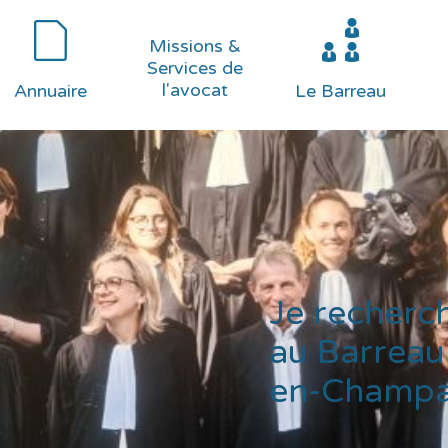
Missions &
Services de
l'avocat
Annuaire
Le Barreau
Je recherc
au Barreau
en-Champ