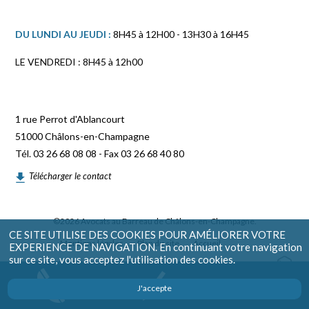
DU LUNDI AU JEUDI :
8H45 à 12H00 - 13H30 à 16H45
LE VENDREDI : 8H45 à 12h00
1 rue Perrot d'Ablancourt
51000 Châlons-en-Champagne
Tél. 03 26 68 08 08 - Fax 03 26 68 40 80
Télécharger le contact
©2026 Avocats au Barreau de Châlons-en-Champagne.
CE SITE UTILISE DES COOKIES POUR AMÉLIORER VOTRE
Mentions légales
Plan du site
Accueil
EXPERIENCE DE NAVIGATION. En continuant votre navigation
sur ce site, vous acceptez l'utilisation des cookies.
Liens
ag
ITINÉRAIRE
J'accepte